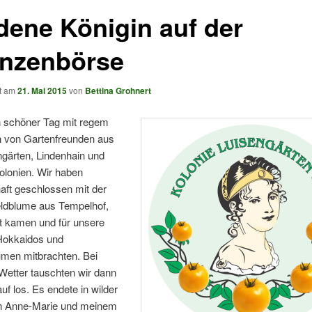
dene Königin auf der
anzenbörse
ht am
21. Mai 2015
von
Bettina Grohnert
n schöner Tag mit regem
 von Gartenfreunden aus
gärten, Lindenhain und
olonien. Wir haben
aft geschlossen mit der
eldblume aus Tempelhof,
rt kamen und für unsere
Hokkaidos und
men mitbrachten. Bei
etter tauschten wir dann
uf los. Es endete in wilder
in Anne-Marie und meinem