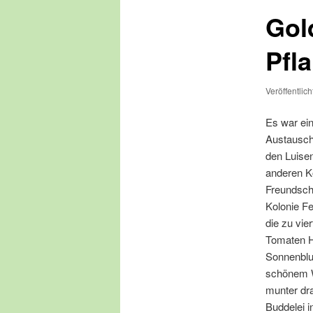
Gol
Pfl
Veröffentlic
E
s war ei
Austausch
den Luisen
anderen K
Freundsch
Kolonie F
die zu vie
Tomaten 
Sonnenblu
schönem W
munter dra
Buddelei 