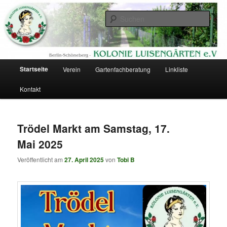
Zum
Zum
Eine Kolonie im Berliner Südgelände
primären
sekundären
Such
Inhalt
Inhalt
springen
springen
Kolonie Luisengärten
Hauptmenü
Startseite
Verein
Gartenfachberatung
Linkliste
Kontakt
Trödel Markt am Samstag, 17.
Mai 2025
Veröffentlicht am
27. April 2025
von
Tobi B