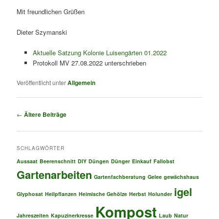
Mit freundlichen Grüßen
Dieter Szymanski
Aktuelle Satzung Kolonie Luisengärten 01.2022
Protokoll MV 27.08.2022 unterschrieben
Veröffentlicht unter
Allgemein
Beitragsnavigation
←
Ältere Beiträge
SCHLAGWÖRTER
Aussaat
Beerenschnitt
DIY
Düngen
Dünger
Einkauf
Fallobst
Gartenarbeiten
Gartenfachberatung
Gelee
gewächshaus
igel
Glyphosat
Heilpflanzen
Heimische Gehölze
Herbst
Holunder
Kompost
Jahreszeiten
Kapuzinerkresse
Laub
Natur