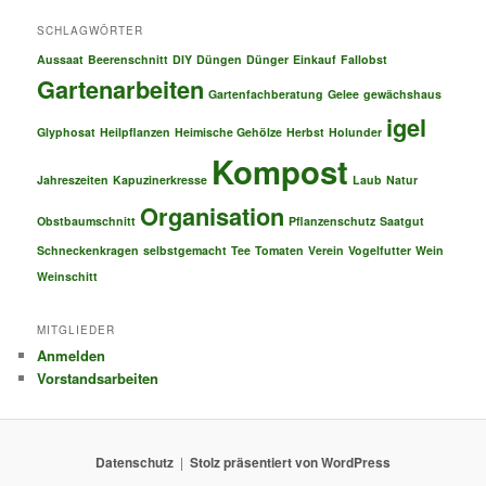
SCHLAGWÖRTER
Aussaat
Beerenschnitt
DIY
Düngen
Dünger
Einkauf
Fallobst
Gartenarbeiten
Gartenfachberatung
Gelee
gewächshaus
igel
Glyphosat
Heilpflanzen
Heimische Gehölze
Herbst
Holunder
Kompost
Jahreszeiten
Kapuzinerkresse
Laub
Natur
Organisation
Obstbaumschnitt
Pflanzenschutz
Saatgut
Schneckenkragen
selbstgemacht
Tee
Tomaten
Verein
Vogelfutter
Wein
Weinschitt
MITGLIEDER
Anmelden
Vorstandsarbeiten
Datenschutz
Stolz präsentiert von WordPress