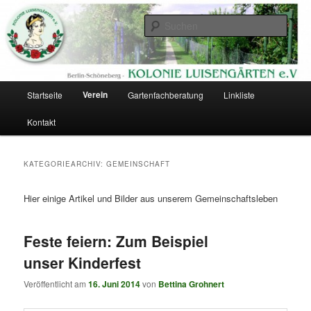
Zum
Zum
Eine Kolonie im Berliner Südgelände
primären
sekundären
Such
Inhalt
Inhalt
springen
springen
Kolonie Luisengärten
Hauptmenü
Verein
Startseite
Gartenfachberatung
Linkliste
Kontakt
KATEGORIEARCHIV:
GEMEINSCHAFT
Hier einige Artikel und Bilder aus unserem Gemeinschaftsleben
Feste feiern: Zum Beispiel
unser Kinderfest
Veröffentlicht am
16. Juni 2014
von
Bettina Grohnert