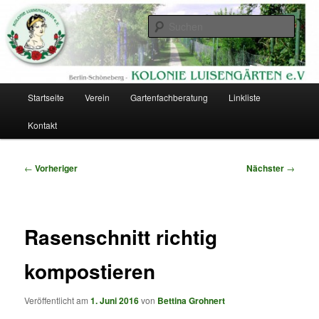
Zum
Eine Kolonie im Berliner Südgelände
primären
Such
Inhalt
springen
Kolonie Luisengärten
Hauptmenü
Startseite
Verein
Gartenfachberatung
Linkliste
Kontakt
Beitragsnavigation
←
Vorheriger
Nächster
→
Rasenschnitt richtig
kompostieren
Veröffentlicht am
1. Juni 2016
von
Bettina Grohnert