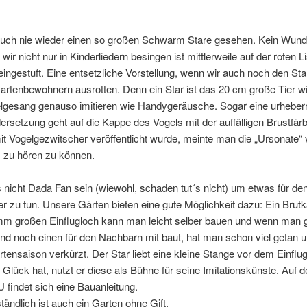
auch nie wieder einen so großen Schwarm Stare gesehen. Kein Wunde
wir nicht nur in Kinderliedern besingen ist mittlerweile auf der roten Li
eingestuft. Eine entsetzliche Vorstellung, wenn wir auch noch den Sta
rtenbewohnern ausrotten. Denn ein Star ist das 20 cm große Tier wir
lgesang genauso imitieren wie Handygeräusche. Sogar eine urheberr
rsetzung geht auf die Kappe des Vogels mit der auffälligen Brustfär
t Vogelgezwitscher veröffentlicht wurde, meinte man die „Ursonate“ 
s zu hören zu können.
icht Dada Fan sein (wiewohl, schaden tut´s nicht) um etwas für den
er zu tun. Unsere Gärten bieten eine gute Möglichkeit dazu: Ein Brut
m großen Einflugloch kann man leicht selber bauen und wenn man g
nd noch einen für den Nachbarn mit baut, hat man schon viel getan un
rtensaison verkürzt. Der Star liebt eine kleine Stange vor dem Einflug
lück hat, nutzt er diese als Bühne für seine Imitationskünste. Auf d
findet sich eine Bauanleitung.
verständlich ist auch ein Garten ohne Gi