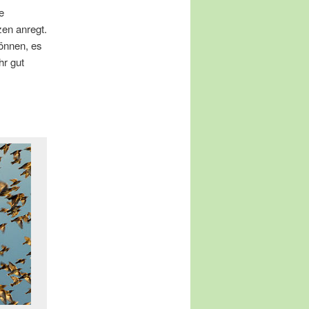
e
en anregt.
önnen, es
hr gut