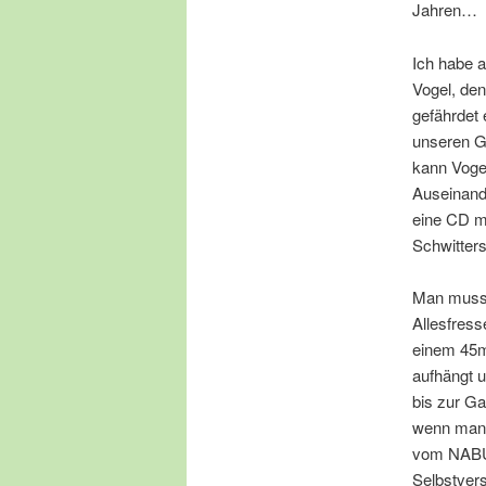
Jahren…
Ich habe 
Vogel, den 
gefährdet 
unseren Ga
kann Voge
Auseinande
eine CD mi
Schwitter
Man muss n
Allesfress
einem 45m
aufhängt u
bis zur Ga
wenn man G
vom NABU 
Selbst