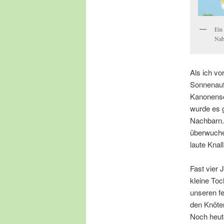
Ein
Nab
Als ich vo
Sonnenaufg
Kanonensc
wurde es g
Nachbarn.
überwuche
laute Knal
Fast vier 
kleine To
unseren fe
den Knöte
Noch heut