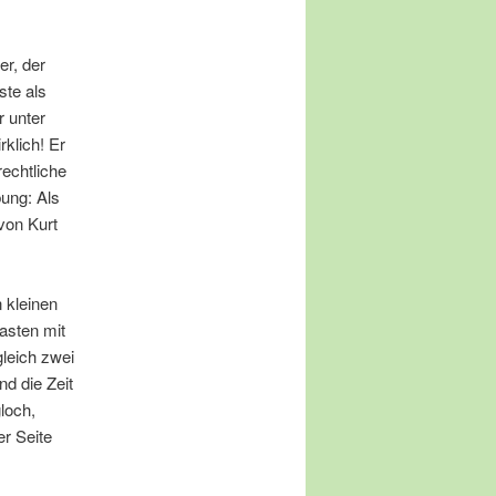
r, der
ste als
r unter
klich! Er
echtliche
bung: Als
von Kurt
 kleinen
kasten mit
leich zwei
d die Zeit
loch,
er Seite
ft.