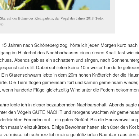
 Star auf der Bühne des Kleingartens, der Vogel des Jahres 2018 (Foto:
u)
r 15 Jahren nach Schöneberg zog, hörte ich jeden Morgen kurz nach
ang im Hinterhof des Nachbarhauses einen riesen Knall, fast wie ei
huss. Abends gab es ein schnattern und singen, nach Sonnenunter
espenstisch still. Dabei schliefen keine 10m weiter hunderte gefieder
 Ein Starenschwarm lebte in dem 20m hohen Knöterich der die Hau
rte. Die Tiere flogen gemeinsam fort und kamen gemeinsam wieder,
l, wenn hunderte Flügel gleichzeitig Wind unter die Federn bekomm
Jahre lebte ich in dieser bezaubernden Nachbarschaft. Abends sagte
chter den Vögeln GUTE NACHT und morgens wachten wir gemeinsa
derleichten Freunden auf – ein gutes Gefühl. Bis die Hausverwaltun
rich massiv einzukürzen. Einige Bewohner hatten sich über den Kot 
e vermisse ich schmerzlich meine gentrifizierten Nachbarn aus den 