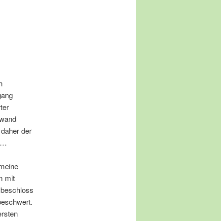
n
gang
ter
swand
 daher der
en…
 meine
m mit
g beschloss
beschwert.
ersten