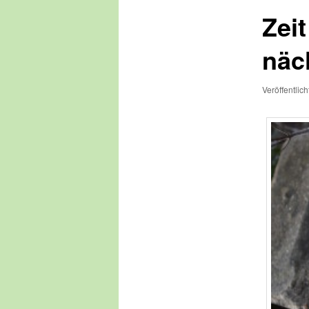
Zei
näc
Veröffentlic