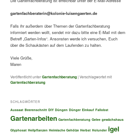
Die Gartenfachberatung ist erreichbar unter der E-Mail-Adresse
gartenfachberaterin@kolonie-luisengaerten.de
Falls ihr außerdem über Themen der Gartenfachberatung
informiert werden wollt, sendet mir dazu bitte eine E-Mail mit dem
Betreff „Garten-Infos“. Ansonsten werde ich versuchen, Euch
über die Schaukästen auf dem Laufenden zu halten.
Viele Grüße,
Maren
Veröffentlicht unter
Gartenfachberatung
|
Verschlagwortet mit
Gartenfachberatung
SCHLAGWÖRTER
Aussaat
Beerenschnitt
DIY
Düngen
Dünger
Einkauf
Fallobst
Gartenarbeiten
Gartenfachberatung
Gelee
gewächshaus
igel
Glyphosat
Heilpflanzen
Heimische Gehölze
Herbst
Holunder