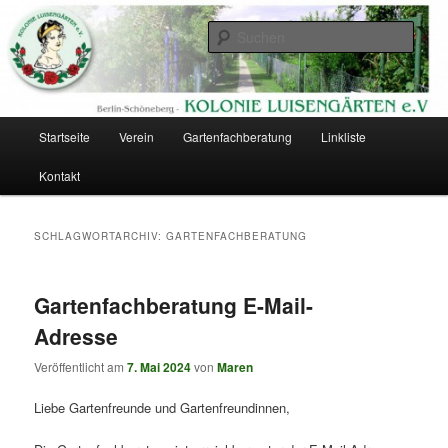
Zum
Zum
Eine Kolonie im Berliner Südgelände
primären
sekundären
Such
Inhalt
Inhalt
springen
springen
Kolonie Luisengärten
Hauptmenü
Startseite
Verein
Gartenfachberatung
Linkliste
Kontakt
SCHLAGWORTARCHIV:
GARTENFACHBERATUNG
Gartenfachberatung E-Mail-
Adresse
Veröffentlicht am
7. Mai 2024
von
Maren
Liebe Gartenfreunde und Gartenfreundinnen,