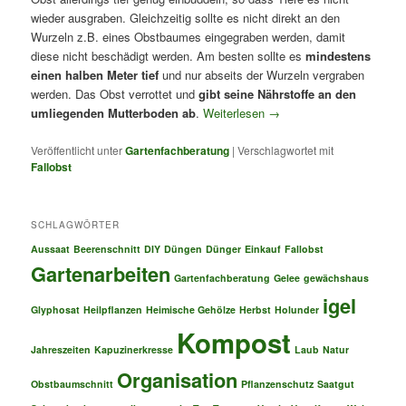
wieder ausgraben. Gleichzeitig sollte es nicht direkt an den
Wurzeln z.B. eines Obstbaumes eingegraben werden, damit
diese nicht beschädigt werden. Am besten sollte es
mindestens
einen halben Meter tief
und nur abseits der Wurzeln vergraben
werden. Das Obst verrottet und
gibt seine Nährstoffe an den
umliegenden Mutterboden ab
.
Weiterlesen
→
Veröffentlicht unter
Gartenfachberatung
|
Verschlagwortet mit
Fallobst
SCHLAGWÖRTER
Aussaat
Beerenschnitt
DIY
Düngen
Dünger
Einkauf
Fallobst
Gartenarbeiten
Gartenfachberatung
Gelee
gewächshaus
igel
Glyphosat
Heilpflanzen
Heimische Gehölze
Herbst
Holunder
Kompost
Jahreszeiten
Kapuzinerkresse
Laub
Natur
Organisation
Obstbaumschnitt
Pflanzenschutz
Saatgut