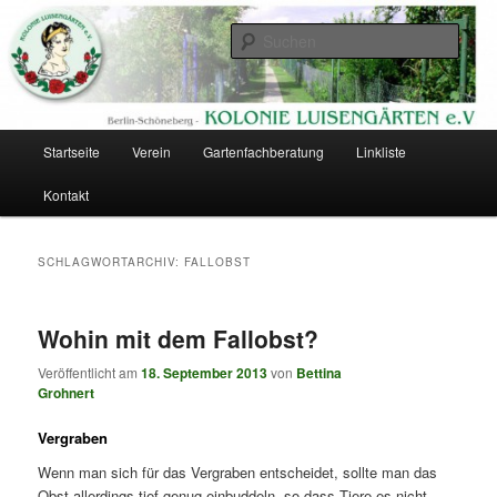
Zum
Zum
Eine Kolonie im Berliner Südgelände
primären
sekundären
Such
Inhalt
Inhalt
springen
springen
Kolonie Luisengärten
Hauptmenü
Startseite
Verein
Gartenfachberatung
Linkliste
Kontakt
SCHLAGWORTARCHIV:
FALLOBST
Wohin mit dem Fallobst?
Veröffentlicht am
18. September 2013
von
Bettina
Grohnert
Vergraben
Wenn man sich für das Vergraben entscheidet, sollte man das
Obst allerdings tief genug einbuddeln, so dass Tiere es nicht