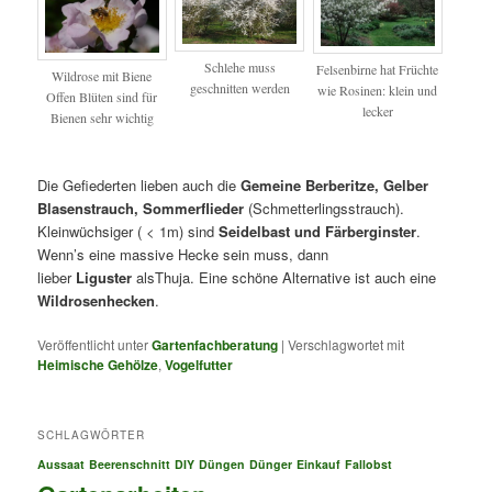
Schlehe muss
Felsenbirne hat Früchte
Wildrose mit Biene
geschnitten werden
wie Rosinen: klein und
Offen Blüten sind für
lecker
Bienen sehr wichtig
Die Gefiederten lieben auch die
Gemeine Berberitze, Gelber
Blasenstrauch, Sommerflieder
(Schmetterlingsstrauch).
Kleinwüchsiger ( < 1m) sind
Seidelbast und Färberginster
.
Wenn’s eine massive Hecke sein muss, dann
lieber
Liguster
alsThuja. Eine schöne Alternative ist auch eine
Wildrosenhecken
.
Veröffentlicht unter
Gartenfachberatung
|
Verschlagwortet mit
Heimische Gehölze
,
Vogelfutter
SCHLAGWÖRTER
Aussaat
Beerenschnitt
DIY
Düngen
Dünger
Einkauf
Fallobst