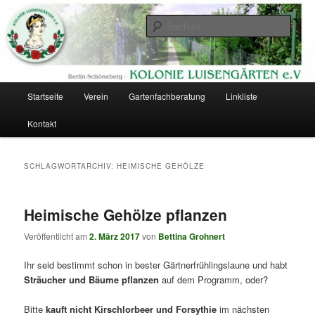
Zum
Zum
Eine Kolonie im Berliner Südgelände
primären
sekundären
Such
Inhalt
Inhalt
springen
springen
Kolonie Luisengärten
Hauptmenü
Startseite
Verein
Gartenfachberatung
Linkliste
Kontakt
SCHLAGWORTARCHIV:
HEIMISCHE GEHÖLZE
Heimische Gehölze pflanzen
Veröffentlicht am
2. März 2017
von
Bettina Grohnert
Ihr seid bestimmt schon in bester Gärtnerfrühlingslaune und habt
Sträucher und Bäume pflanzen
auf dem Programm, oder?
Bitte
kauft nicht Kirschlorbeer und Forsythie
im nächsten