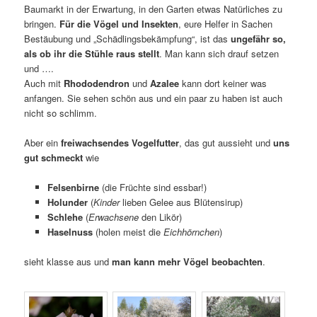
Baumarkt in der Erwartung, in den Garten etwas Natürliches zu
bringen.
Für die Vögel und Insekten
, eure Helfer in Sachen
Bestäubung und „Schädlingsbekämpfung“, ist das
ungefähr so,
als ob ihr die Stühle raus stellt
. Man kann sich drauf setzen
und ….
Auch mit
Rhododendron
und
Azalee
kann dort keiner was
anfangen. Sie sehen schön aus und ein paar zu haben ist auch
nicht so schlimm.
Aber ein
freiwachsendes Vogelfutter
, das gut aussieht und
uns
gut schmeckt
wie
Felsenbirne
(die Früchte sind essbar!)
Holunder
(
Kinder
lieben Gelee aus Blütensirup)
Schlehe
(
Erwachsene
den Likör)
Haselnuss
(holen meist die
Eichhörnchen
)
sieht klasse aus und
man kann mehr Vögel beobachten
.